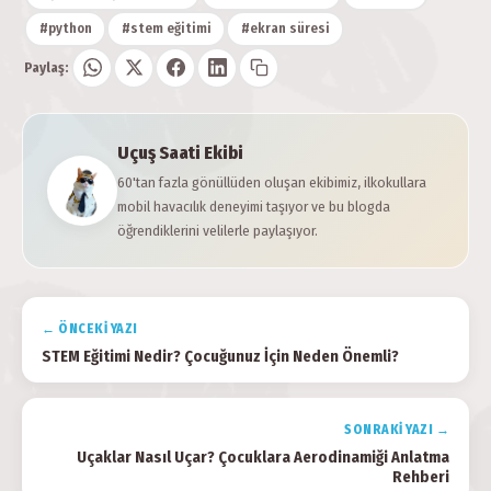
#python
#stem eğitimi
#ekran süresi
Paylaş:
Uçuş Saati Ekibi
60'tan fazla gönüllüden oluşan ekibimiz, ilkokullara
mobil havacılık deneyimi taşıyor ve bu blogda
öğrendiklerini velilerle paylaşıyor.
← ÖNCEKI YAZI
STEM Eğitimi Nedir? Çocuğunuz İçin Neden Önemli?
SONRAKI YAZI →
Uçaklar Nasıl Uçar? Çocuklara Aerodinamiği Anlatma
Rehberi