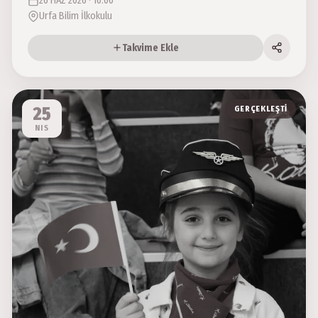
26 HAZ 2026 · 10:00
Urfa Bilim İlkokulu
Takvime Ekle
25
GERÇEKLEŞTI
NIS