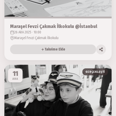
Maraşel Fevzi Çakmak İlkokulu @İstanbul
26 ARA 2025 · 10:00
Maraşel Fevzi Çakmak İlkokulu
Takvime Ekle
11
GERÇEKLEŞTI
ARA