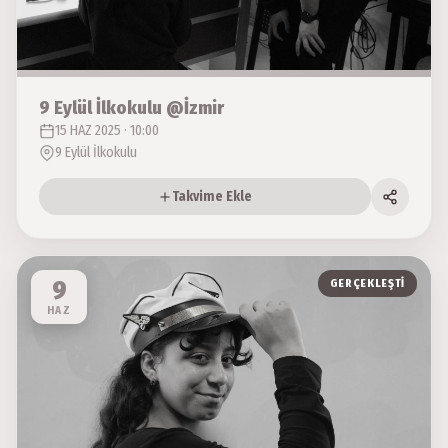
9 Eylül İlkokulu @İzmir
15 HAZ 2025 · 10:00
9 Eylül İlkokulu
Takvime Ekle
9
GERÇEKLEŞTI
HAZ