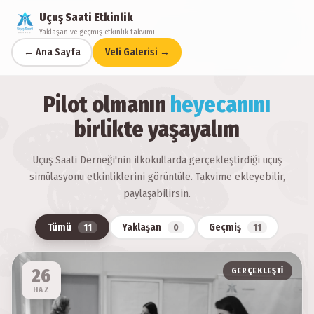
Uçuş Saati Etkinlik
Yaklaşan ve geçmiş etkinlik takvimi
← Ana Sayfa
Veli Galerisi →
Pilot olmanın
heyecanını
birlikte yaşayalım
Uçuş Saati Derneği'nin ilkokullarda gerçekleştirdiği uçuş
simülasyonu etkinliklerini görüntüle. Takvime ekleyebilir,
paylaşabilirsin.
Tümü
Yaklaşan
Geçmiş
11
0
11
26
GERÇEKLEŞTI
HAZ