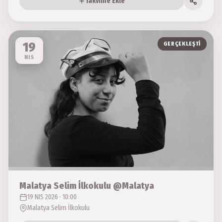
Takvime Ekle
19
GERÇEKLEŞTI
NIS
Malatya Selim İlkokulu @Malatya
19 NIS 2026 · 10:00
Malatya Selim İlkokulu