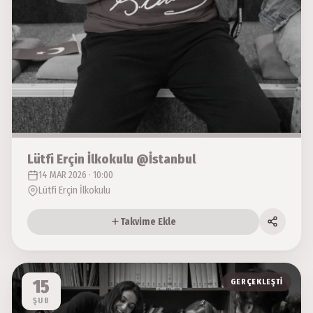
Lütfi Erçin İlkokulu @İstanbul
14 MAR 2026 · 10:00
Lütfi Erçin İlkokulu
Takvime Ekle
15
GERÇEKLEŞTI
ŞUB