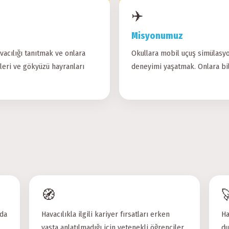
✈️
Misyonumuz
vacılığı tanıtmak ve onlara
Okullara mobil uçuş simülasyo
leri ve gökyüzü hayranları
deneyimi yaşatmak. Onlara bil
🧭

lda
Havacılıkla ilgili kariyer fırsatları erken
Ha
yaşta anlatılmadığı için yetenekli öğrenciler
du