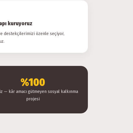
yapı kuruyoruz
e destekçilerimizi özenle seçiyor,
uz.
%100
iz — kâr amacı gütmeyen sosyal kalkınma
projesi