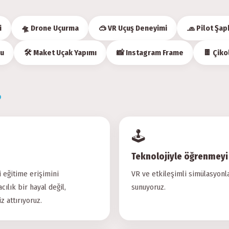
i
🛸 Drone Uçurma
🥽 VR Uçuş Deneyimi
🧢 Pilot Şap
nu
🛠 Maket Uçak Yapımı
📸 Instagram Frame
🍫 Çiko
?
🕹
Teknolojiyle öğrenmeyi 
i eğitime erişimini
VR ve etkileşimli simülasyonl
cılık bir hayal değil,
sunuyoruz.
z attırıyoruz.