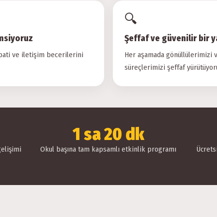
🔍
emsiyoruz
Şeffaf ve güvenilir bir 
ti ve iletişim becerilerini
Her aşamada gönüllülerimizi v
süreçlerimizi şeffaf yürütüyor
1 sa 20 dk
elişimi
Okul başına tam kapsamlı etkinlik programı
Ücrets