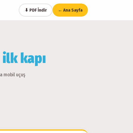
⬇ PDF İndir
← Ana Sayfa
n
ilk kapı
ra mobil uçuş