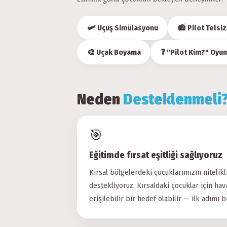
🛩 Uçuş Simülasyonu
📻 Pilot Telsiz
🎨 Uçak Boyama
❓ "Pilot Kim?" Oyu
Neden
Desteklenmeli
🎯
Eğitimde fırsat eşitliği sağlıyoruz
Kırsal bölgelerdeki çocuklarımızın nitelikl
destekliyoruz. Kırsaldaki çocuklar için hava
erişilebilir bir hedef olabilir — ilk adımı bi