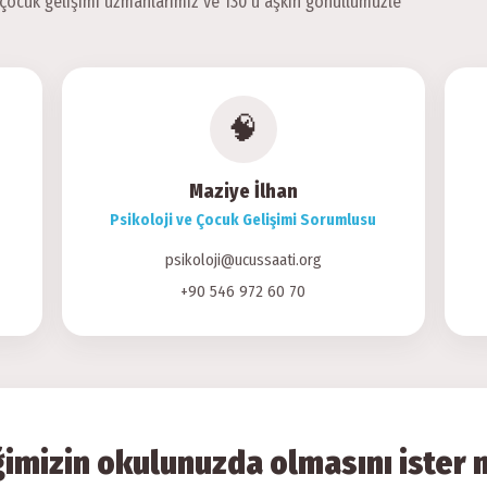
e çocuk gelişimi uzmanlarımız ve 130'u aşkın gönüllümüzle
🧠
Maziye İlhan
Psikoloji ve Çocuk Gelişimi Sorumlusu
psikoloji@ucussaati.org
+90 546 972 60 70
ğimizin okulunuzda olmasını ister 