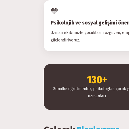
💛
Psikolojik ve sosyal gelişimi ön
Uzman ekibimizle çocukların özgüven, empa
güçlendiriyoruz.
130+
Gönüllü: öğretmenler, psikologlar, çocuk g
uzmanları