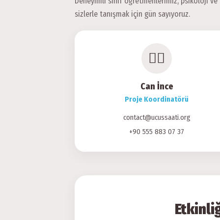
Deneyimli sınıf öğretmenlerimiz, psikoloji v
sizlerle tanışmak için gün sayıyoruz.
👨‍✈️
Can İnce
Proje Koordinatörü
contact@ucussaati.org
+90 555 883 07 37
Etkinli